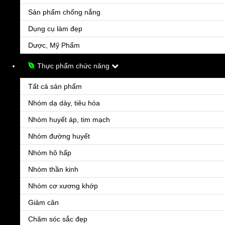
Sản phẩm chống nắng
Dụng cụ làm đẹp
Dược, Mỹ Phẩm
Thực phẩm chức năng
Aldactone 25mg
Liên hệ
Tất cả sản phẩm
Thuốc Aldactone 25mg được dùng trong các trường hợp sau: Tăng aldosteron trong cơ thể,
Nhóm dạ dày, tiêu hóa
Nhóm huyết áp, tim mạch
Nhóm đường huyết
Nhóm hô hấp
Nhóm thần kinh
Nhóm cơ xương khớp
Giảm cân
Amlodipin 5mg Pháp
Chăm sóc sắc đẹp