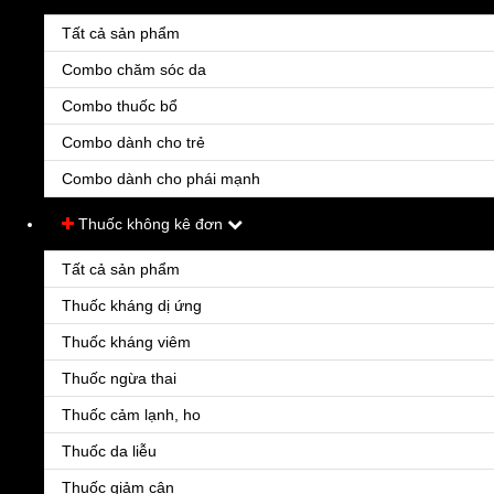
Tất cả sản phẩm
Combo chăm sóc da
Combo thuốc bổ
Combo dành cho trẻ
Combo dành cho phái mạnh
Thuốc không kê đơn
Tất cả sản phẩm
Adalat LA 20
Liên hệ
Thuốc kháng dị ứng
Chỉ định: - Cơn đau thắt ngực, cơn đau thắt ngực ổn định & không ổn định. - Các thể tăng 
Thuốc kháng viêm
Thuốc ngừa thai
Thuốc cảm lạnh, ho
Thuốc da liễu
Thuốc giảm cân