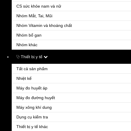
Liên hệ
CS sức khỏe nam và nữ
Thuốc được chỉ định điều trị khởi đầu trong cao huyết áp và để kiểm soát huyết áp cho bệ
Nhóm Mắt, Tai, Mũi
Nhóm Vitamin và khoáng chất
Nhóm bổ gan
Nhóm khác
Thiết bị y tế
Tất cả sản phẩm
Nhiệt kế
Amlodipin 5mg Vidipha
Máy đo huyết áp
Liên hệ
Máy đo đường huyết
Amlodipine có tác dụng chống tăng huyết áp bằng cách trực tiếp ức chế kênh calci ở các đ
Máy xông khí dung
Dụng cụ kiểm tra
Thiết bị y tế khác