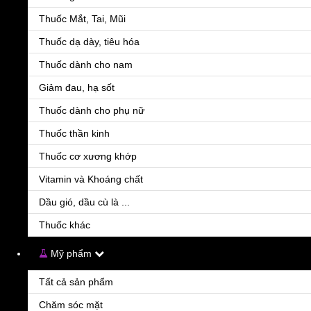
Thuốc Mắt, Tai, Mũi
Adalat LA 30
Liên hệ
Thuốc dạ dày, tiêu hóa
Điều trị bệnh mạch vành Cơn đau thắt ngực ổn định mạn tính (đau khi gắng sức). Điều trị t
Thuốc dành cho nam
Giảm đau, hạ sốt
Thuốc dành cho phụ nữ
Thuốc thần kinh
Thuốc cơ xương khớp
Vitamin và Khoáng chất
Adrenalin VP hộp 50 ống
Dầu gió, dầu cù là ...
Liên hệ
Điều trị cơn hen ác tính. Cấp cứu trường hợp shock phản vệ, các trường hợp tim ngừng đậ
Thuốc khác
Mỹ phẩm
Tất cả sản phẩm
Chăm sóc mặt