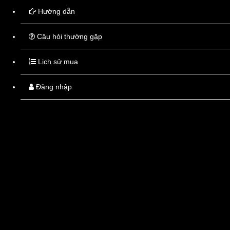
Hướng dẫn
Câu hỏi thường gặp
Lịch sử mua
Apitim 5mg
Đăng nhập
Liên hệ
CHỈ ĐỊNH: Điều trị tăng huyết áp, đặc biệt ở người bệnh có những biến chứng chuyển hóa n