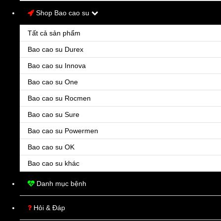
Shop Bao cao su
Tất cả sản phẩm
Amlodipin Stella 5mg
Bao cao su Durex
Liên hệ
Ðiều trị tăng huyết áp (ở người bệnh có những biến chứng chuyển hóa như đái tháo đường)
Bao cao su Innova
Bao cao su One
Bao cao su Rocmen
Bao cao su Sure
Bao cao su Powermen
Bao cao su OK
Bao cao su khác
Danh mục bệnh
Amsyn-5
Liên hệ
Hỏi & Đáp
Thuốc có thể được dùng đơn lẻ hay phối hợp với các thuốc điều trị tăng huyết áp khác nh