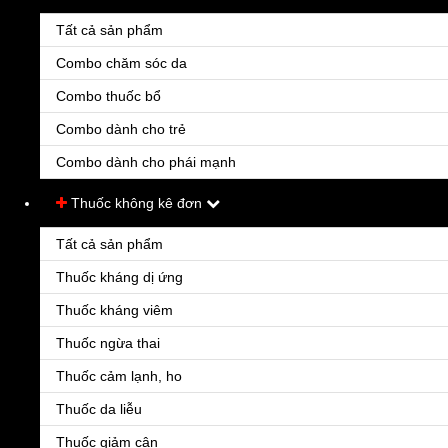
Tất cả sản phẩm
Combo chăm sóc da
Combo thuốc bổ
Combo dành cho trẻ
Combo dành cho phái mạnh
CẦN TÂY MẬT ONG
55.000đ
Thuốc không kê đơn
Giảm cân hiệu quả. Làm sạch và giải độc cho cơ thể. Làm đẹp da. Tăng cường sức đề
kháng và chống mệt mỏi.
Tất cả sản phẩm
Thuốc kháng dị ứng
Thuốc kháng viêm
Thuốc ngừa thai
Thuốc cảm lạnh, ho
Thuốc da liễu
Thuốc giảm cân