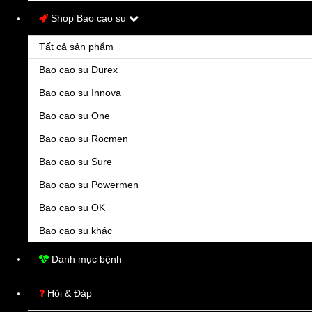
Shop Bao cao su
Quận/Huyện
Tất cả sản phẩm
Địa chỉ chi tiết
*
Bao cao su Durex
Bao cao su Innova
Bao cao su One
Bao cao su Rocmen
Bao cao su Sure
Bao cao su Powermen
Chọn hình thức thanh toán
Bao cao su OK
Bao cao su khác
Thanh toán khi nhận hàng
Chuyển khoản ngân hàng
Danh mục bệnh
Khách hàng sẽ thanh toán tiền mặt khi nhận hàng tại nhà.
Hỏi & Đáp
Lưu ý: