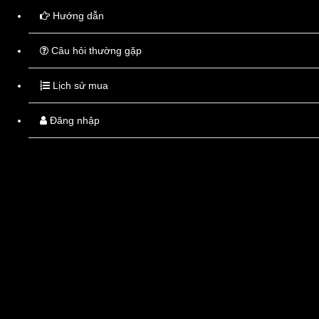
- Bạn vui lòng kiểm tra kỹ thông tin của đơn hàng vì thông tin này sẽ
Hướng dẫn
không thể thay đổi sau khi đơn hàng được xác nhận thành công.
- ThuocTayTot sẽ gọi điện xác nhận đơn hàng nên bạn vui lòng nghe
Câu hỏi thường gặp
điện thoại dịch vụ của chúng tôi.
Lịch sử mua
|
Tiếp tục mua
|
Đặt hàng
Đăng nhập
Thuốc
Tây
Tốt
Thuốc tốt - Giá tốt - Tư vấn tốt
Thông tin liên hệ
Chợ thuốc Hapulico số 85 Vũ Trọng Phụng, Thanh Xuân, Hà
Nội