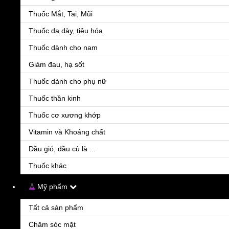
Thuốc Mắt, Tai, Mũi
| THÊM VÀO GIỎ HÀNG
| ĐẶT HÀNG
Thuốc dạ dày, tiêu hóa
Thuốc dành cho nam
Ngại đặt hàng
Giảm đau, hạ sốt
- Gọi ngay Hotline:
0963.14.1408
Thuốc dành cho phụ nữ
Tư vấn miễn phí- Thời gian: 08h00- 21h00
Thuốc thần kinh
Ngại gọi điện?
Vui lòng nhập số điện thoại
Thuốc cơ xương khớp
Vitamin và Khoáng chất
Dầu gió, dầu cù là ...
Gọi lại cho tôi ngay
Thuốc khác
Mỹ phẩm
Thông tin chi tiết thuốc
Tất cả sản phẩm
Chỉ định sử dụng thuốc luotai
Chăm sóc mặt
- pha cấp của đột quỵ nhồi máu não