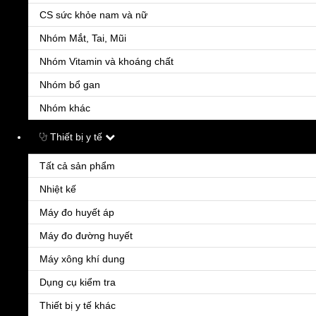
CS sức khỏe nam và nữ
Nhóm Mắt, Tai, Mũi
Đặt hàng - Tư vấn
Nhập thông tin của bạn, Chúng tôi sẽ gọi lại ngay
Nhóm Vitamin và khoáng chất
Nhóm bổ gan
Sản phẩm:
LU
S
Nhóm khác
C
Số lượng:
Thiết bị y tế
Tất cả sản phẩm
Nhiệt kế
Đơn giá :
24
Máy đo huyết áp
Họ tên
*
Máy đo đường huyết
Máy xông khí dung
Số điện thoại
*
Dụng cụ kiểm tra
Tỉnh/Thành phố
Thiết bị y tế khác