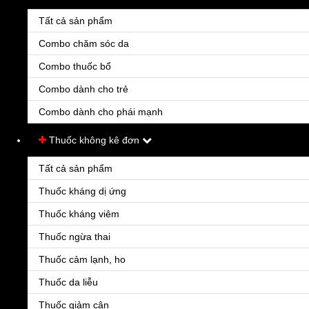
Tất cả sản phẩm
Combo chăm sóc da
Combo thuốc bổ
Combo dành cho trẻ
LUOTAI SOFT CAPSULE
Combo dành cho phái mạnh
Thuốc không kê đơn
|
Lượt xem:2727
Đánh giá:
4.3
(5)
Tất cả sản phẩm
pha cấp của đột quỵ nhồi máu não - di chứng của bệnh mạch máu
não, ngăn ngừa đột quỵ tái phát
Thuốc kháng dị ứng
Qui cách: Hộp
Thuốc kháng viêm
Nhóm:
Thuốc không kê đơn
Thuốc thần kinh
Thuốc ngừa thai
248.000đ
Thuốc cảm lạnh, ho
Số lượng:
Thuốc da liễu
Thuốc giảm cân