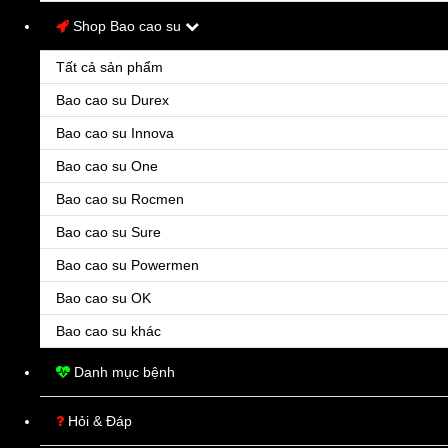
Khách hàng sẽ thanh toán tiền mặt khi nhận hàng tại nhà.
Shop Bao cao su
Lưu ý:
Tất cả sản phẩm
- Bạn vui lòng kiểm tra kỹ thông tin của đơn hàng vì thông tin này sẽ kh
Bao cao su Durex
- ThuocTayTot sẽ gọi điện xác nhận đơn hàng nên bạn vui lòng nghe điện
Bao cao su Innova
Bao cao su One
|
Tiếp tục mua
|
Đặt hàng
Bao cao su Rocmen
Bao cao su Sure
Bao cao su Powermen
Bao cao su OK
Bao cao su khác
Danh mục bệnh
Hỏi & Đáp