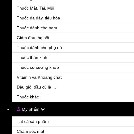
Thuốc Mắt, Tai, Mũi
Thuốc dạ dày, tiêu hóa
Thuốc dành cho nam
Giảm đau, hạ sốt
Thuốc dành cho phụ nữ
Thông tin chi tiết thuốc
Thuốc thần kinh
1. Dạng bào chế và hàm lượng
Thuốc cơ xương khớp
- Dạng bào chế: viên nén
Vitamin và Khoáng chất
- Hàm lượng: Mỗi 1 viên: Oxybutynine chlorhydrate 5mg, tương ứ
Dầu gió, dầu cù là ...
2.
Tác dụng của thuốc Driptane
Thuốc khác
Driptane được chỉ định điều trị trong các trường hợp:
-
Tiểu mất kiểm soát
( tiểu dầm hoặc không tự đi được)
-
Tiếu gấp
( mắc tiểu phải đi ngay) và tần suất đi tiểu nhiều quá 
Mỹ phẩm
3. Cơ chế tác dụng của thuốc Driptane
Tất cả sản phẩm
Driptane chứa Oxybutynine là chất chống co thắt loại kháng chol
Chăm sóc mặt
bàng quang.