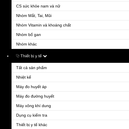
CS sức khỏe nam và nữ
Tỉnh/Thành phố
Nhóm Mắt, Tai, Mũi
Nhóm Vitamin và khoáng chất
Quận/Huyện
Nhóm bổ gan
Nhóm khác
Địa chỉ chi tiết
*
Thiết bị y tế
Tất cả sản phẩm
Nhiệt kế
Máy đo huyết áp
Máy đo đường huyết
Chọn hình thức thanh toán
Máy xông khí dung
Dụng cụ kiểm tra
Thiết bị y tế khác