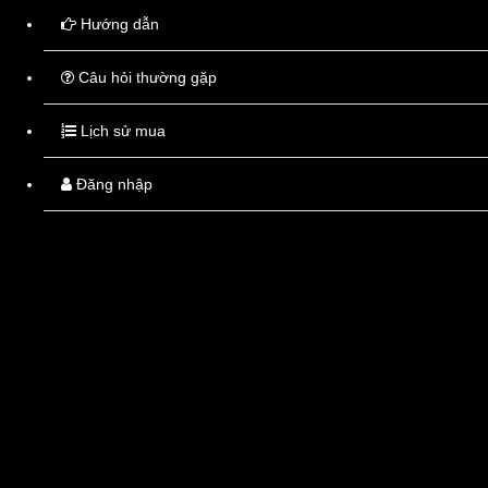
Hướng dẫn
Câu hỏi thường gặp
Lịch sử mua
Thuốc
Tây
Tốt
Đăng nhập
Thuốc tốt - Giá tốt - Tư vấn tốt
Thông tin liên hệ
Hướng dẫn
Chợ thuốc Hapulico số 85 Vũ Trọng Phụng,
Hướng dẫn chụp
Thanh Xuân, Hà Nội
Hướng dẫn mua
Kiốt 7, Nơ 7A, Bán đảo Linh Đàm, Hoàng
Liệt, Hoàng Mai, Hà Nội
Hướng dẫn mua 
Số điện thoại:
0963.14.1408
Hướng dẫn than