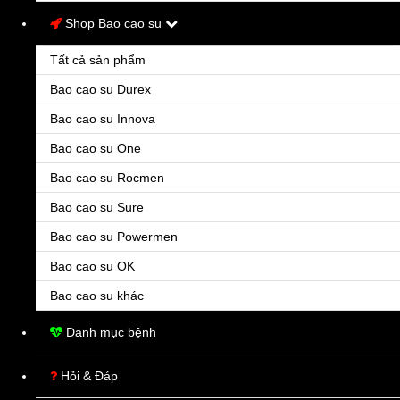
Địa chỉ chi tiết
*
Shop Bao cao su
Tất cả sản phẩm
Bao cao su Durex
Bao cao su Innova
Bao cao su One
Bao cao su Rocmen
Chọn hình thức thanh toán
Bao cao su Sure
Bao cao su Powermen
Thanh toán khi nhận hàng
Chuyển khoản ngân hàng
Bao cao su OK
Bao cao su khác
Khách hàng sẽ thanh toán tiền mặt khi nhận hàng tại nhà.
Lưu ý:
Danh mục bệnh
- Bạn vui lòng kiểm tra kỹ thông tin của đơn hàng vì thông tin này sẽ
không thể thay đổi sau khi đơn hàng được xác nhận thành công.
Hỏi & Đáp
- ThuocTayTot sẽ gọi điện xác nhận đơn hàng nên bạn vui lòng nghe