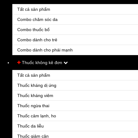
Tất cả sản phẩm
Combo chăm sóc da
Combo thuốc bổ
Combo dành cho trẻ
Combo dành cho phái mạnh
Thuốc không kê đơn
Tất cả sản phẩm
Bỏng B76
Thuốc kháng dị ứng
Thuốc kháng viêm
|
Lượt xem:3731
Đánh giá:
4.1
(12)
Thuốc ngừa thai
Chữa các vết bỏng nông, bỏng trung bình và các vết mổ vô trùng
Thuốc cảm lạnh, ho
Qui cách: Lọ
Nhóm:
Thuốc da liễu
Thuốc không kê đơn
Thuốc khác
31.000đ
Thuốc giảm cân