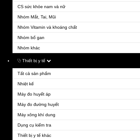
Đặt hàng - Tư vấn
CS sức khỏe nam và nữ
Nhập thông tin của bạn, Chúng tôi sẽ gọi lại ngay
Nhóm Mắt, Tai, Mũi
Sản phẩm:
Bỏ
Nhóm Vitamin và khoáng chất
B7
Nhóm bổ gan
Số lượng:
Nhóm khác
Thiết bị y tế
Đơn giá :
31
Tất cả sản phẩm
Họ tên
*
Nhiệt kế
Máy đo huyết áp
Số điện thoại
*
Máy đo đường huyết
Tỉnh/Thành phố
Máy xông khí dung
Dụng cụ kiểm tra
Quận/Huyện
Thiết bị y tế khác