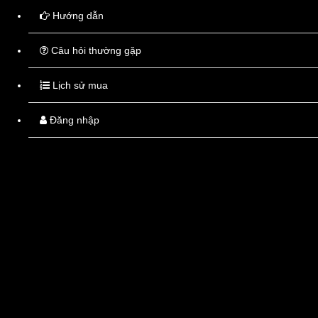
điện thoại dịch vụ của chúng tôi.
Hướng dẫn
Câu hỏi thường gặp
|
Tiếp tục mua
|
Đặt hàng
Lịch sử mua
Đăng nhập
Thuốc
Tây
Tốt
Thuốc tốt - Giá tốt - Tư vấn tốt
Thông tin liên hệ
Chợ thuốc Hapulico số 85 Vũ Trọng Phụng, Thanh Xuân, Hà
Nội
Kiốt 7, Nơ 7A, Bán đảo Linh Đàm, Hoàng Liệt, Hoàng Mai, Hà
Nội