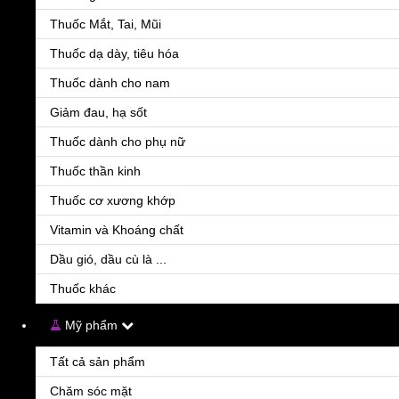
Thuốc Mắt, Tai, Mũi
Số lượng:
Thuốc dạ dày, tiêu hóa
Thuốc dành cho nam
Giảm đau, hạ sốt
| THÊM VÀO GIỎ HÀNG
| ĐẶT HÀNG
Thuốc dành cho phụ nữ
Thuốc thần kinh
Ngại đặt hàng
Thuốc cơ xương khớp
- Gọi ngay Hotline:
0963.14.1408
Tư vấn miễn phí- Thời gian: 08h00- 21h00
Vitamin và Khoáng chất
Dầu gió, dầu cù là ...
Ngại gọi điện?
Vui lòng nhập số điện thoại
Thuốc khác
Mỹ phẩm
Gọi lại cho tôi ngay
Tất cả sản phẩm
Chăm sóc mặt