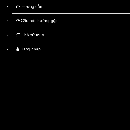
Hướng dẫn
Câu hỏi thường gặp
TAnakan 40mg 30 viên
130.000đ
Lịch sử mua
Điều trị triệu chứng cho bệnh lý suy giảm nhận thức và thần kinh cảm giác mạn tính ở ngườ
Đăng nhập
TAmgezyl 500mg
20.000đ
Điều trị triệu chứng các cơn chóng mặt.