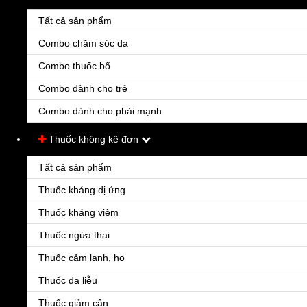
Tất cả sản phẩm
Combo chăm sóc da
Combo thuốc bổ
Combo dành cho trẻ
Combo dành cho phái mạnh
Thuốc không kê đơn
Tất cả sản phẩm
Thuốc kháng dị ứng
Vinpoceptin
Thuốc kháng viêm
20.000đ
Thuốc ngừa thai
Rối loạn tuần hoàn não: sau đột quị, suy giảm trí năng do mạch, xơ vữa động mạch não, 
Thuốc cảm lạnh, ho
Thuốc da liễu
Thuốc giảm cân