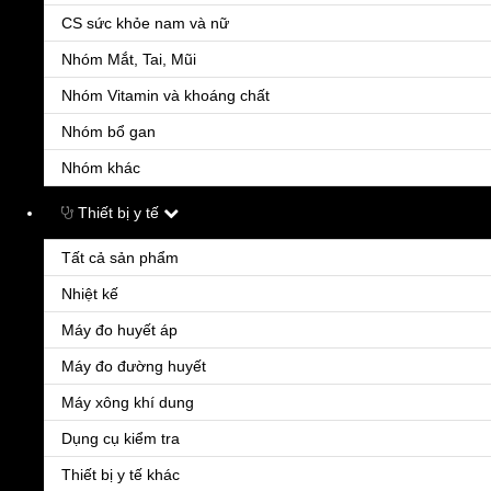
CS sức khỏe nam và nữ
Nhóm Mắt, Tai, Mũi
Nhóm Vitamin và khoáng chất
Nhóm bổ gan
Nhóm khác
TAntanine 500mg nội
23.000đ
Thiết bị y tế
Tantanine 500 là thuốc gì? Acetylleucine là hoạt chất hướng tâm tần, được ứng dụng điều
Tất cả sản phẩm
Nhiệt kế
Máy đo huyết áp
Máy đo đường huyết
Máy xông khí dung
Dụng cụ kiểm tra
TAnganil 500mg/5ml
Thiết bị y tế khác