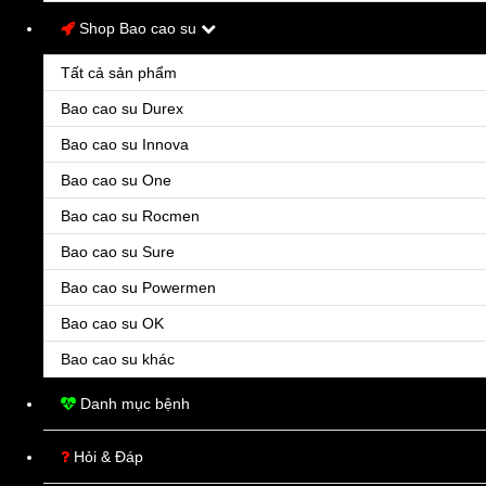
139.000đ
Shop Bao cao su
Ðiều trị cơn chóng mặt.
Tất cả sản phẩm
Bao cao su Durex
Bao cao su Innova
Bao cao su One
Bao cao su Rocmen
TAnganil 500mg
Bao cao su Sure
141.000đ
Bao cao su Powermen
Tanganil 500 mg là thuốc có khả năng làm cắt cơn chóng mặt nhanh chóng nên được chỉ địn
Bao cao su OK
Bao cao su khác
Danh mục bệnh
Hỏi & Đáp