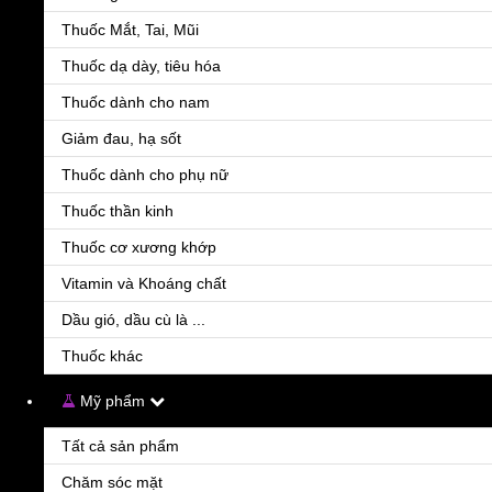
Thuốc Mắt, Tai, Mũi
Thuốc dạ dày, tiêu hóa
Thuốc dành cho nam
Giảm đau, hạ sốt
TRileptal 300mg
Thuốc dành cho phụ nữ
460.000đ
Thuốc thần kinh
Trileptal được chỉ định trong đơn trị liệu hoặc điều trị phối hợp trong điều trị động kinh
Thuốc cơ xương khớp
Vitamin và Khoáng chất
Dầu gió, dầu cù là ...
Thuốc khác
Mỹ phẩm
Tất cả sản phẩm
Chăm sóc mặt