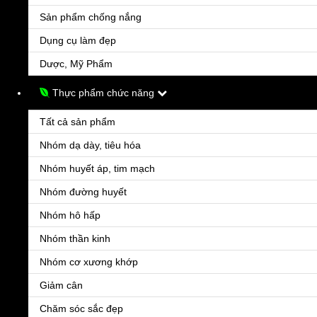
TOpamax 50mg
Sản phẩm chống nắng
625.000đ
Dụng cụ làm đẹp
Có thể sử dụng kết hợp với các loại thuốc khác để phòng chống, điều trị các cơn động ki
Dược, Mỹ Phẩm
Thực phẩm chức năng
Tất cả sản phẩm
Nhóm dạ dày, tiêu hóa
Nhóm huyết áp, tim mạch
Nhóm đường huyết
Nhóm hô hấp
TEgretol 200mg
Nhóm thần kinh
94.000đ
Bệnh động kinh
Nhóm cơ xương khớp
Giảm cân
Chăm sóc sắc đẹp